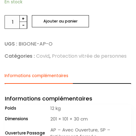
En stock
quantité
+
Ajouter au panier
-
de
BIGONE
AP
UGS :
BIGONE-AP-O
Catégories :
Covid
,
Protection vitrée de personnes
Informations complémentaires
Informations complémentaires
12 kg
Poids
201 × 101 × 30 cm
Dimensions
AP – Avec Ouverture, SP –
Ouverture Passage